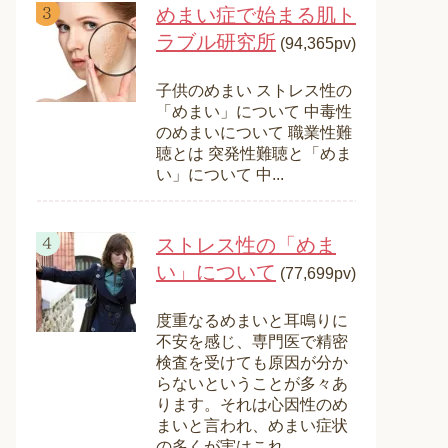
めまい症で始まる肌ト
ラブル研究所
(94,365pv)
子供のめまい ストレス性の
「めまい」について 中毒性
のめまいについて 職業性難
聴とは 突発性難聴と「めま
い」について 中...
ストレス性の「めま
い」について
(77,699pv)
度重なるめまいと耳鳴りに
不安を感じ、専門医で精密
検査を受けても原因が分か
らないということが多々あ
ります。それは心因性のめ
まいと言われ、めまい症状
の多くが実はこれ...