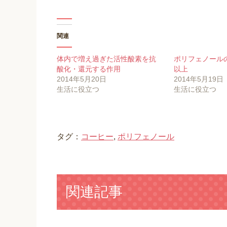
ッ
c
ッ
ク
e
ク
し
b
し
て
o
て
T
o
G
w
k
o
関連
i
で
o
t
共
g
t
有
l
e
す
e
体内で増え過ぎた活性酸素を抗
ポリフェノール
r
る
+
で
に
で
酸化・還元する作用
以上
共
は
共
2014年5月20日
2014年5月19日
有
ク
有
(
リ
(
生活に役立つ
生活に役立つ
新
ッ
新
し
ク
し
い
し
い
ウ
て
ウ
ィ
く
ィ
ン
だ
ン
ド
さ
ド
ウ
い
ウ
タグ：
コーヒー
,
ポリフェノール
で
(
で
開
新
開
き
し
き
ま
い
ま
す
ウ
す
)
ィ
)
ン
ド
関連記事
ウ
で
開
き
ま
す
)