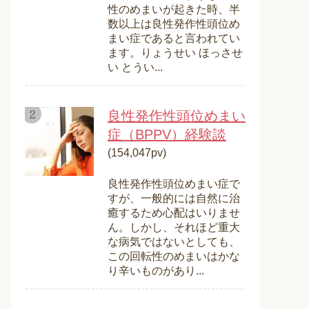
性のめまいが起きた時、半
数以上は良性発作性頭位め
まい症であると言われてい
ます。りょうせい ほっさせ
い とうい...
良性発作性頭位めまい
症（BPPV）経験談
(154,047pv)
良性発作性頭位めまい症で
すが、一般的には自然に治
癒するため心配はいりませ
ん。しかし、それほど重大
な病気ではないとしても、
この回転性のめまいはかな
り辛いものがあり...