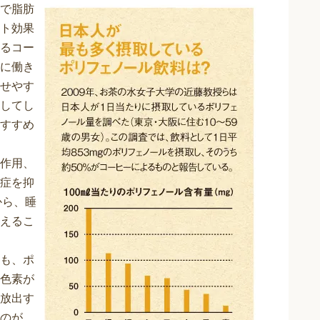
で脂肪
ト効果
るコー
に働き
せやす
してし
すすめ
作用、
症を抑
から、睡
えるこ
も、ポ
色素が
放出す
のが、