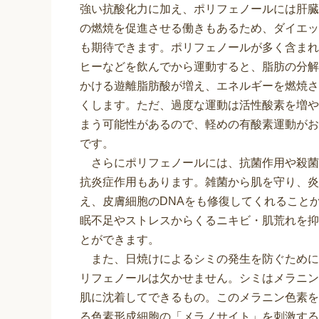
強い抗酸化力に加え、ポリフェノールには肝臓
の燃焼を促進させる働きもあるため、ダイエッ
も期待できます。ポリフェノールが多く含まれ
ヒーなどを飲んでから運動すると、脂肪の分解
かける遊離脂肪酸が増え、エネルギーを燃焼さ
くします。ただ、過度な運動は活性酸素を増や
まう可能性があるので、軽めの有酸素運動がお
です。
さらにポリフェノールには、抗菌作用や殺菌
抗炎症作用もあります。雑菌から肌を守り、炎
え、皮膚細胞のDNAをも修復してくれること
眠不足やストレスからくるニキビ・肌荒れを抑
とができます。
また、日焼けによるシミの発生を防ぐために
リフェノールは欠かせません。シミはメラニン
肌に沈着してできるもの。このメラニン色素を
る色素形成細胞の「メラノサイト」を刺激する