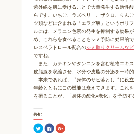
紫外線を肌に受けることで大量発生する活性酸
らです。いちご、ラズベリー、ザクロ、りんご
ツ類などに含まれる「エラグ酸」というポリフ
ルには、メラニン色素の発生を抑制する効果が
め、これらを食べることもシミ予防に効果的で
レスベラトロール配合の
シミ取りクリームなど
ですね。
また、カテキンやタンニンを含む植物エキス
皮脂腺を収縮させ、水分や皮脂の分泌を一時的
本来であれば、〝身体のサビ落とし〞に役立
年齢とともにこの機能は衰えてきます。これを
を摂ることが、「身体の酸化=老化」を予防す
共有:
ク
F
ク
リ
a
リ