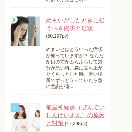
めまいがしたときに疑
うべき疾患と症状
(50,197pv)
めまいとはどういった症状
か知っていますか？ なんだ
か目の前がふらふらして気
分が悪い時、急に立ち上が
りくらっとした時、暑い場
所でずっと立っていたら急
に意識が遠...
前庭神経炎（ぜんてい
しんけいえん）の原因
と対策
(47,298pv)