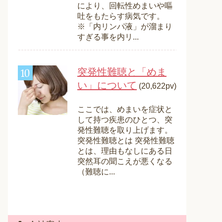
により、回転性めまいや嘔
吐をもたらす病気です。
※「内リンパ液」が溜まり
すぎる事を内リ...
突発性難聴と「めま
い」について
(20,622pv)
ここでは、めまいを症状と
して持つ疾患のひとつ、突
発性難聴を取り上げます。
突発性難聴とは 突発性難聴
とは、理由もなしにある日
突然耳の聞こえが悪くなる
（難聴に...