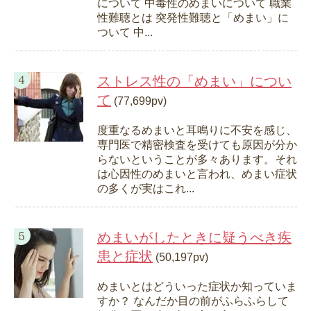
について 中毒性のめまいについて 職業
性難聴とは 突発性難聴と「めまい」に
ついて 中...
ストレス性の「めまい」につい
て
(77,699pv)
度重なるめまいと耳鳴りに不安を感じ、
専門医で精密検査を受けても原因が分か
らないということが多々あります。それ
は心因性のめまいと言われ、めまい症状
の多くが実はこれ...
めまいがしたときに疑うべき疾
患と症状
(50,197pv)
めまいとはどういった症状か知っていま
すか？ なんだか目の前がふらふらして