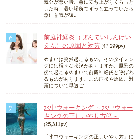
気分が悪い時、急に立ち上がりくらっと
した時、暑い場所でずっと立っていたら
急に意識が遠...
前庭神経炎（ぜんていしんけい
えん）の原因と対策
(47,299pv)
めまいは突然起こるもの。そのタイミン
グには様々な状況がありますが、風邪の
後で起こるめまいで前庭神経炎と呼ばれ
るものがあります。この症状や原因、対
策について早速ご...
水中ウォーキング ～水中ウォー
キングの正しいやり方②～
(25,311pv)
「水中ウォーキングの正しいやり方」に