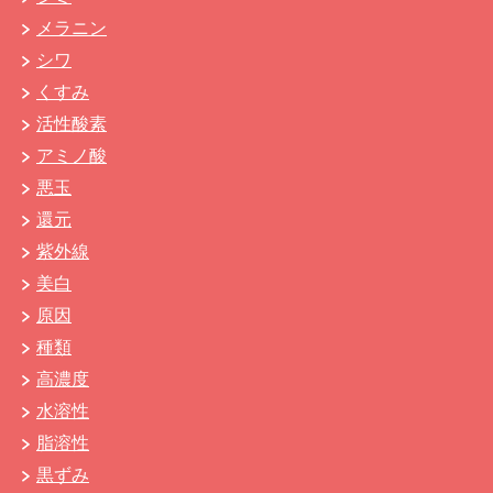
メラニン
シワ
くすみ
活性酸素
アミノ酸
悪玉
還元
紫外線
美白
原因
種類
高濃度
水溶性
脂溶性
黒ずみ