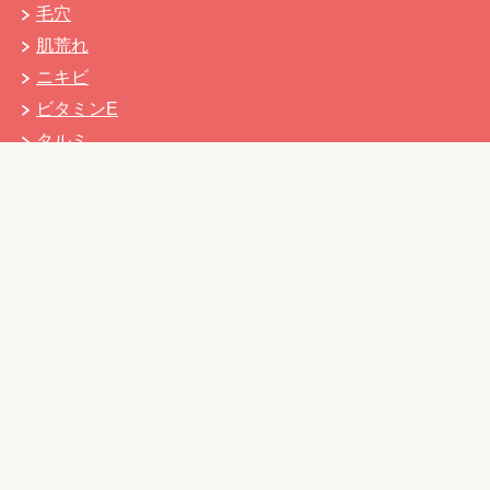
毛穴
肌荒れ
ニキビ
ビタミンE
タルミ
レスベラトール
植物エキス
コーヒー
抗酸化力
キャンドルブッシュ
アスタキサンチン
会社案内 – 管理者情報
Copyright (C) 2026 めまい症で始まる肌トラブル研究所
All
Rights Reserved.