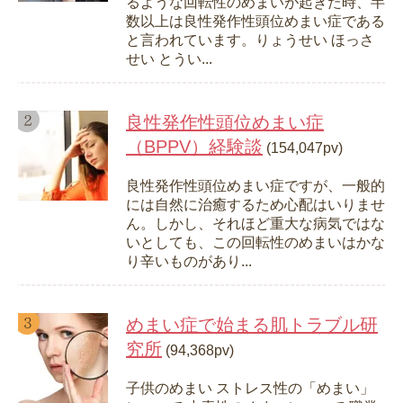
るような回転性のめまいが起きた時、半
数以上は良性発作性頭位めまい症である
と言われています。りょうせい ほっさ
せい とうい...
良性発作性頭位めまい症
（BPPV）経験談
(154,047pv)
良性発作性頭位めまい症ですが、一般的
には自然に治癒するため心配はいりませ
ん。しかし、それほど重大な病気ではな
いとしても、この回転性のめまいはかな
り辛いものがあり...
めまい症で始まる肌トラブル研
究所
(94,368pv)
子供のめまい ストレス性の「めまい」