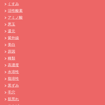
くすみ
活性酸素
アミノ酸
悪玉
還元
紫外線
美白
原因
種類
高濃度
水溶性
脂溶性
黒ずみ
毛穴
肌荒れ