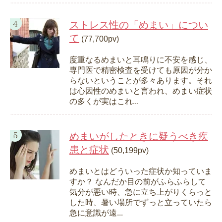
ストレス性の「めまい」につい
て
(77,700pv)
度重なるめまいと耳鳴りに不安を感じ、
専門医で精密検査を受けても原因が分か
らないということが多々あります。それ
は心因性のめまいと言われ、めまい症状
の多くが実はこれ...
めまいがしたときに疑うべき疾
患と症状
(50,199pv)
めまいとはどういった症状か知っていま
すか？ なんだか目の前がふらふらして
気分が悪い時、急に立ち上がりくらっと
した時、暑い場所でずっと立っていたら
急に意識が遠...