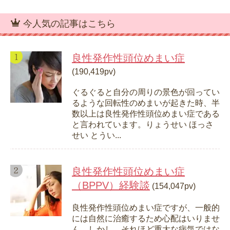
今人気の記事はこちら
良性発作性頭位めまい症
(190,419pv)
ぐるぐると自分の周りの景色が回ってい
るような回転性のめまいが起きた時、半
数以上は良性発作性頭位めまい症である
と言われています。りょうせい ほっさ
せい とうい...
良性発作性頭位めまい症
（BPPV）経験談
(154,047pv)
良性発作性頭位めまい症ですが、一般的
には自然に治癒するため心配はいりませ
ん。しかし、それほど重大な病気ではな