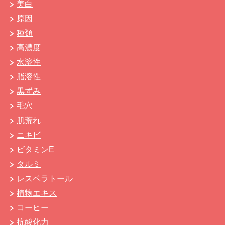
美白
原因
種類
高濃度
水溶性
脂溶性
黒ずみ
毛穴
肌荒れ
ニキビ
ビタミンE
タルミ
レスベラトール
植物エキス
コーヒー
抗酸化力