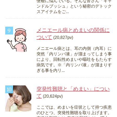
便秘に悩んでいる。そんな皆さん「キャ
ンドルブッシュ」という秘密のデトック
スアイテムをご...
メニエール病とめまいの関係に
ついて
(20,827pv)
メニエール病とは、耳の内側（内耳）に
突然「内リンパ液」が溜まってしまう事
により、回転性めまいや嘔吐をもたらす
病気です。※「内リンパ液」が溜まりす
ぎる事を内リ...
突発性難聴と「めまい」につい
て
(20,624pv)
ここでは、めまいを症状として持つ疾患
のひとつ、突発性難聴を取り上げます。