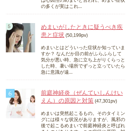
は心因性のめまいと言われ、めまい症状
の多くが実はこれ...
めまいがしたときに疑うべき疾
患と症状
(50,199pv)
めまいとはどういった症状か知っていま
すか？ なんだか目の前がふらふらして
気分が悪い時、急に立ち上がりくらっと
した時、暑い場所でずっと立っていたら
急に意識が遠...
前庭神経炎（ぜんていしんけい
えん）の原因と対策
(47,301pv)
めまいは突然起こるもの。そのタイミン
グには様々な状況がありますが、風邪の
後で起こるめまいで前庭神経炎と呼ばれ