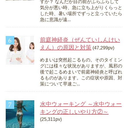
すか？ なんだか目の前がふらふらして
気分が悪い時、急に立ち上がりくらっと
した時、暑い場所でずっと立っていたら
急に意識が遠...
前庭神経炎（ぜんていしんけい
えん）の原因と対策
(47,299pv)
めまいは突然起こるもの。そのタイミン
グには様々な状況がありますが、風邪の
後で起こるめまいで前庭神経炎と呼ばれ
るものがあります。この症状や原因、対
策について早速ご...
水中ウォーキング ～水中ウォー
キングの正しいやり方②～
(25,311pv)