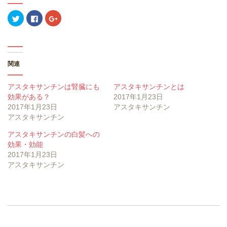
ク
F
ク
リ
a
リ
ッ
c
ッ
ク
e
ク
し
b
し
て
o
て
T
o
G
w
k
o
関連
i
で
o
t
共
g
t
有
l
e
す
e
アスタキサンチンは腎臓にも
アスタキサンチンとは
r
る
+
で
に
で
効果がある？
2017年1月23日
共
は
共
2017年1月23日
アスタキサンチン
有
ク
有
(
リ
(
アスタキサンチン
新
ッ
新
し
ク
し
い
し
い
アスタキサンチンの白髪への
ウ
て
ウ
ィ
く
ィ
効果・効能
ン
だ
ン
2017年1月23日
ド
さ
ド
ウ
い
ウ
アスタキサンチン
で
(
で
開
新
開
き
し
き
ま
い
ま
す
ウ
す
)
ィ
)
ン
ド
ウ
で