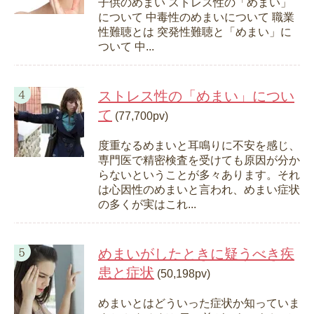
子供のめまい ストレス性の「めまい」
について 中毒性のめまいについて 職業
性難聴とは 突発性難聴と「めまい」に
ついて 中...
ストレス性の「めまい」につい
て
(77,700pv)
度重なるめまいと耳鳴りに不安を感じ、
専門医で精密検査を受けても原因が分か
らないということが多々あります。それ
は心因性のめまいと言われ、めまい症状
の多くが実はこれ...
めまいがしたときに疑うべき疾
患と症状
(50,198pv)
めまいとはどういった症状か知っていま