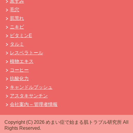
黒ずみ
毛穴
肌荒れ
ニキビ
ビタミンE
タルミ
レスベラトール
植物エキス
コーヒー
抗酸化力
キャンドルブッシュ
アスタキサンチン
会社案内 – 管理者情報
Copyright (C) 2026 めまい症で始まる肌トラブル研究所
All
Rights Reserved.