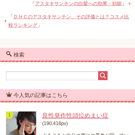
開
「
アスタキサンチンの白髪への効果・効能
」
き
ま
す
)
「
ＤＨＣのアスタキサンチン、その評価とは？コスメ比
較ランキング
」
検索
今人気の記事はこちら
良性発作性頭位めまい症
(190,418pv)