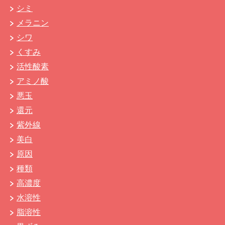
シミ
メラニン
シワ
くすみ
活性酸素
アミノ酸
悪玉
還元
紫外線
美白
原因
種類
高濃度
水溶性
脂溶性