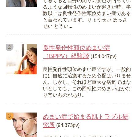
ぐるぐると自分の周りの景色が回ってい
るような回転性のめまいが起きた時、半
数以上は良性発作性頭位めまい症である
と言われています。りょうせい ほっさ
せい とうい...
良性発作性頭位めまい症
（BPPV）経験談
(154,047pv)
良性発作性頭位めまい症ですが、一般的
には自然に治癒するため心配はいりませ
ん。しかし、それほど重大な病気ではな
いとしても、この回転性のめまいはかな
り辛いものがあり...
めまい症で始まる肌トラブル研
究所
(94,373pv)